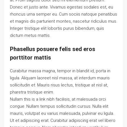
at. Proin sagittis dolor sed mi elementum pretium.
Donec et justo ante. Vivamus egestas sodales est, eu
rhoncus urna semper eu. Cum sociis natoque penatibus
et magnis dis parturient montes, nascetur ridiculus mus.
Integer tristique elit lobortis purus bibendum, quis
dictum metus mattis.
Phasellus posuere felis sed eros
porttitor mattis
Curabitur massa magna, tempor in blandit id, porta in
ligula. Aliquam laoreet nisl massa, at interdum mauris
sollicitudin et. Mauris risus lectus, tristique at nisl at,
pharetra tristique enim.
Nullam this is a link nibh facilisis, at malesuada orci
congue. Nullam tempus sollicitudin cursus. Nulla elit
mauris, volutpat eu varius malesuada, pulvinar eu ligula.
Ut et adipiscing erat. Curabitur adipiscing erat vel libero