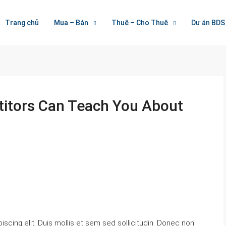
Trang chủ
Mua – Bán
Thuê – Cho Thuê
Dự án BDS
itors Can Teach You About
scing elit. Duis mollis et sem sed sollicitudin. Donec non