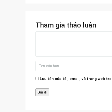
Tham gia thảo luận
Lưu tên của tôi, email, và trang web tro