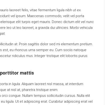
uris laoreet felis, vitae fermentum ligula nibh ut ex.
ncidunt vel ipsum. Maecenas commodo, velit vel porta
erisque elit turpis eget mauris. Donec dictum elit vel nunc
re leo ut leo laoreet, a gravida dui ultricies. Morbi vehicula
iat.
licitudin at. Proin sagittis dolor sed mi elementum pretium.
s est, eu rhoncus urna semper eu. Cum sociis natoque
cetur ridiculus mus. Integer tristique elit lobortis purus
porttitor mattis
orta in ligula. Aliquam laoreet nisl massa, at interdum
ique at nisl at, pharetra tristique enim.
da orci congue. Nullam tempus sollicitudin cursus. Nulla elit
u ligula. Ut et adipiscing erat. Curabitur adipiscing erat vel