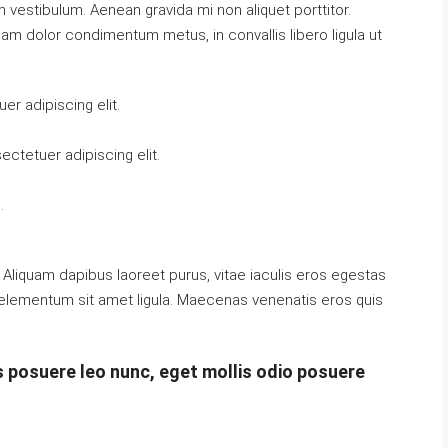
vestibulum. Aenean gravida mi non aliquet porttitor.
uam dolor condimentum metus, in convallis libero ligula ut
r adipiscing elit.
ctetuer adipiscing elit.
.
Aliquam dapibus laoreet purus, vitae iaculis eros egestas
, elementum sit amet ligula. Maecenas venenatis eros quis
 posuere leo nunc, eget mollis odio posuere