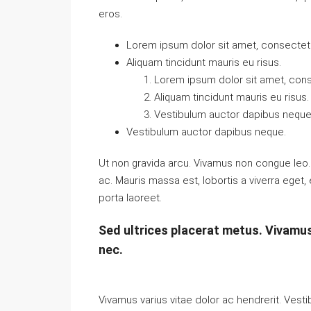
eros.
Lorem ipsum dolor sit amet, consectetue
Aliquam tincidunt mauris eu risus.
Lorem ipsum dolor sit amet, conse
Aliquam tincidunt mauris eu risus.
Vestibulum auctor dapibus neque
Vestibulum auctor dapibus neque.
Ut non gravida arcu. Vivamus non congue leo. 
ac. Mauris massa est, lobortis a viverra eget
porta laoreet.
Sed ultrices placerat metus. Vivamus
nec.
Vivamus varius vitae dolor ac hendrerit. Ves