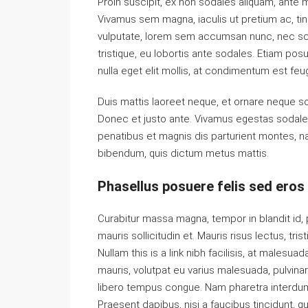
Proin suscipit, ex non sodales aliquam, ante ma
Vivamus sem magna, iaculis ut pretium ac, ti
vulputate, lorem sem accumsan nunc, nec scel
tristique, eu lobortis ante sodales. Etiam posue
nulla eget elit mollis, at condimentum est feug
Duis mattis laoreet neque, et ornare neque sol
Donec et justo ante. Vivamus egestas sodale
penatibus et magnis dis parturient montes, nas
bibendum, quis dictum metus mattis.
Phasellus posuere felis sed eros 
Curabitur massa magna, tempor in blandit id, p
mauris sollicitudin et. Mauris risus lectus, trist
Nullam this is a link nibh facilisis, at malesua
mauris, volutpat eu varius malesuada, pulvinar e
libero tempus congue. Nam pharetra interdum 
Praesent dapibus, nisi a faucibus tincidunt, q