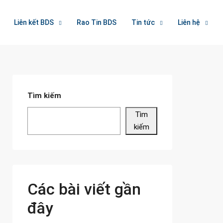
Liên kết BDS
Rao Tin BDS
Tin tức
Liên hệ
Tìm kiếm
Tìm
kiếm
Các bài viết gần
đây