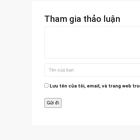
Tham gia thảo luận
Lưu tên của tôi, email, và trang web tro