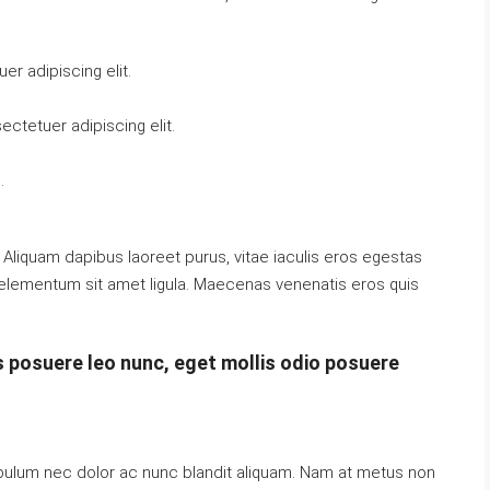
r adipiscing elit.
ctetuer adipiscing elit.
.
Aliquam dapibus laoreet purus, vitae iaculis eros egestas
, elementum sit amet ligula. Maecenas venenatis eros quis
 posuere leo nunc, eget mollis odio posuere
tibulum nec dolor ac nunc blandit aliquam. Nam at metus non