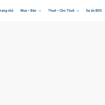
rang chủ
Mua – Bán
Thuê – Cho Thuê
Dự án BDS