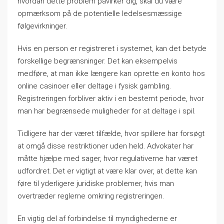
hvordan dette problem påvirker dig, skal du være
opmærksom på de potentielle ledelsesmæssige
følgevirkninger.
Hvis en person er registreret i systemet, kan det betyde
forskellige begrænsninger. Det kan eksempelvis
medføre, at man ikke længere kan oprette en konto hos
online casinoer eller deltage i fysisk gambling.
Registreringen forbliver aktiv i en bestemt periode, hvor
man har begrænsede muligheder for at deltage i spil.
Tidligere har der været tilfælde, hvor spillere har forsøgt
at omgå disse restriktioner uden held. Advokater har
måtte hjælpe med sager, hvor regulativerne har været
udfordret. Det er vigtigt at være klar over, at dette kan
føre til yderligere juridiske problemer, hvis man
overtræder reglerne omkring registreringen.
En vigtig del af forbindelse til myndighederne er