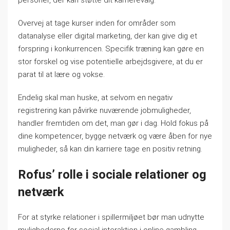
personer, der kan støtte dit karrierevalg.
Overvej at tage kurser inden for områder som
datanalyse eller digital marketing, der kan give dig et
forspring i konkurrencen. Specifik træning kan gøre en
stor forskel og vise potentielle arbejdsgivere, at du er
parat til at lære og vokse.
Endelig skal man huske, at selvom en negativ
registrering kan påvirke nuværende jobmuligheder,
handler fremtiden om det, man gør i dag. Hold fokus på
dine kompetencer, bygge netværk og være åben for nye
muligheder, så kan din karriere tage en positiv retning.
Rofus’ rolle i sociale relationer og
netværk
For at styrke relationer i spillermiljøet bør man udnytte