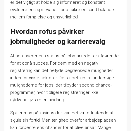
er det vigtigt at holde sig informeret og konstant
evaluere ens spillevaner for at sikre en sund balance
mellem fornøjelse og ansvarlighed.
Hvordan rofus påvirker
jobmuligheder og karrierevalg
At adresserer ens status på jobmarkedet er afgørende
for at opnå succes. For dem med en negativ
registrering kan det betyde begrænsede muligheder
inden for visse sektorer. Det anbefales at undersøge
mulighederne for jobs, der tilbyder second chance-
programmer, hvor tidligere registreringer ikke
nødvendigvis er en hindring.
Spiller man på kasinosider, kan det være fristende at
skjule sin fortid. Men ærlighed overfor arbejdspladsen
kan forbedre ens chancer for at blive ansat. Mange