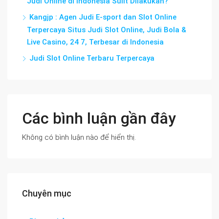
Judi Online di Indonesia Sulit Dilakukan?
Kangjp : Agen Judi E-sport dan Slot Online
Terpercaya Situs Judi Slot Online, Judi Bola &
Live Casino, 24 7, Terbesar di Indonesia
Judi Slot Online Terbaru Terpercaya
Các bình luận gần đây
Không có bình luận nào để hiển thị.
Chuyên mục