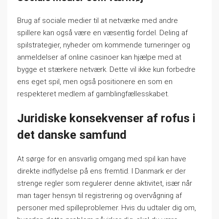
Brug af sociale medier til at netværke med andre
spillere kan også være en væsentlig fordel. Deling af
spilstrategier, nyheder om kommende turneringer og
anmeldelser af online casinoer kan hjælpe med at
bygge et stærkere netværk. Dette vil ikke kun forbedre
ens eget spil, men også positionere en som en
respekteret medlem af gamblingfællesskabet.
Juridiske konsekvenser af rofus i
det danske samfund
At sørge for en ansvarlig omgang med spil kan have
direkte indflydelse på ens fremtid. I Danmark er der
strenge regler som regulerer denne aktivitet, især når
man tager hensyn til registrering og overvågning af
personer med spilleproblemer. Hvis du udtaler dig om,