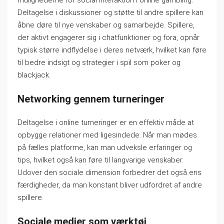
mulighederne for social interaktion i online gambling.
Deltagelse i diskussioner og støtte til andre spillere kan
åbne døre til nye venskaber og samarbejde. Spillere,
der aktivt engagerer sig i chatfunktioner og fora, opnår
typisk større indflydelse i deres netværk, hvilket kan føre
til bedre indsigt og strategier i spil som poker og
blackjack.
Networking gennem turneringer
Deltagelse i online turneringer er en effektiv måde at
opbygge relationer med ligesindede. Når man mødes
på fælles platforme, kan man udveksle erfaringer og
tips, hvilket også kan føre til langvarige venskaber.
Udover den sociale dimension forbedrer det også ens
færdigheder, da man konstant bliver udfordret af andre
spillere.
Sociale medier som værktøj