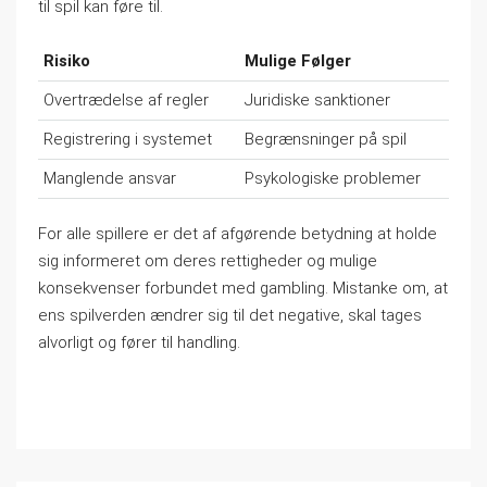
til spil kan føre til.
Risiko
Mulige Følger
Overtrædelse af regler
Juridiske sanktioner
Registrering i systemet
Begrænsninger på spil
Manglende ansvar
Psykologiske problemer
For alle spillere er det af afgørende betydning at holde
sig informeret om deres rettigheder og mulige
konsekvenser forbundet med gambling. Mistanke om, at
ens spilverden ændrer sig til det negative, skal tages
alvorligt og fører til handling.