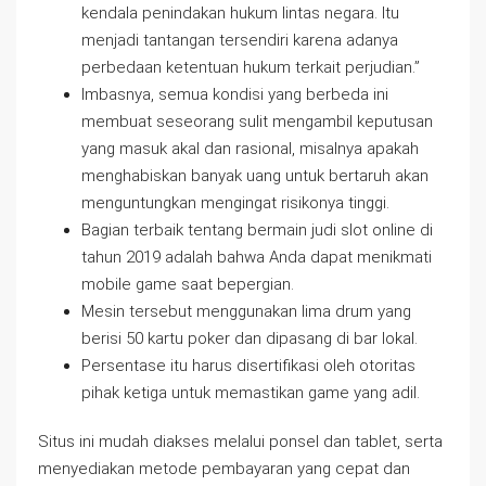
kendala penindakan hukum lintas negara. Itu
menjadi tantangan tersendiri karena adanya
perbedaan ketentuan hukum terkait perjudian.”
Imbasnya, semua kondisi yang berbeda ini
membuat seseorang sulit mengambil keputusan
yang masuk akal dan rasional, misalnya apakah
menghabiskan banyak uang untuk bertaruh akan
menguntungkan mengingat risikonya tinggi.
Bagian terbaik tentang bermain judi slot online di
tahun 2019 adalah bahwa Anda dapat menikmati
mobile game saat bepergian.
Mesin tersebut menggunakan lima drum yang
berisi 50 kartu poker dan dipasang di bar lokal.
Persentase itu harus disertifikasi oleh otoritas
pihak ketiga untuk memastikan game yang adil.
Situs ini mudah diakses melalui ponsel dan tablet, serta
menyediakan metode pembayaran yang cepat dan