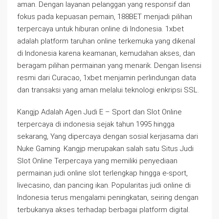
aman. Dengan layanan pelanggan yang responsif dan
fokus pada kepuasan pemain, 188BET menjadi pilihan
terpercaya untuk hiburan online di Indonesia. 1xbet
adalah platform taruhan online terkemuka yang dikenal
di Indonesia karena keamanan, kemudahan akses, dan
beragam pilihan permainan yang menarik. Dengan lisensi
resmi dari Curacao, 1xbet menjamin perlindungan data
dan transaksi yang aman melalui teknologi enkripsi SSL.
Kangjp Adalah Agen Judi E – Sport dan Slot Online
terpercaya di indonesia sejak tahun 1995 hingga
sekarang, Yang dipercaya dengan sosial kerjasama dari
Nuke Gaming. Kangjp merupakan salah satu Situs Judi
Slot Online Terpercaya yang memiliki penyediaan
permainan judi online slot terlengkap hingga e-sport,
livecasino, dan pancing ikan. Popularitas judi online di
Indonesia terus mengalami peningkatan, seiring dengan
terbukanya akses terhadap berbagai platform digital.