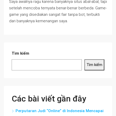
Saya awalnya ragu karena banyaknya situs abal-abal, tapi
setelah mencoba ternyata benar-benar berbeda. Game-
game yang disediakan sangat fair tanpa bot, terbukti
dari banyaknya kemenangan saya.
Tìm kiếm
Tìm kiếm
Các bài viết gần đây
Perputaran Judi “Online” di Indonesia Mencapai