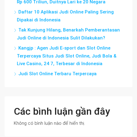
Rp 600 Triliun, Duitnya Lari ke 20 Negara
Daftar 10 Aplikasi Judi Online Paling Sering
Dipakai di Indonesia
Tak Kunjung Hilang, Benarkah Pemberantasan
Judi Online di Indonesia Sulit Dilakukan?
Kangjp : Agen Judi E-sport dan Slot Online
Terpercaya Situs Judi Slot Online, Judi Bola &
Live Casino, 24 7, Terbesar di Indonesia
Judi Slot Online Terbaru Terpercaya
Các bình luận gần đây
Không có bình luận nào để hiển thị.