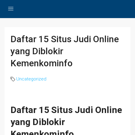
Daftar 15 Situs Judi Online
yang Diblokir
Kemenkominfo
Uncategorized
Daftar 15 Situs Judi Online
yang Diblokir
Kemenkominfo