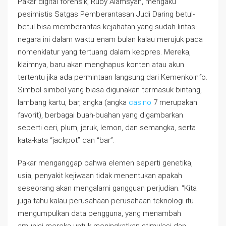
Pakar digital forensik, Ruby Alamsyah, mengaku
pesimistis Satgas Pemberantasan Judi Daring betul-
betul bisa memberantas kejahatan yang sudah lintas-
negara ini dalam waktu enam bulan kalau merujuk pada
nomenklatur yang tertuang dalam keppres. Mereka,
klaimnya, baru akan menghapus konten atau akun
tertentu jika ada permintaan langsung dari Kemenkoinfo.
Simbol-simbol yang biasa digunakan termasuk bintang,
lambang kartu, bar, angka (angka
casino
7 merupakan
favorit), berbagai buah-buahan yang digambarkan
seperti ceri, plum, jeruk, lemon, dan semangka, serta
kata-kata “jackpot” dan “bar”.
Pakar menganggap bahwa elemen seperti genetika,
usia, penyakit kejiwaan tidak menentukan apakah
seseorang akan mengalami gangguan perjudian. “Kita
juga tahu kalau perusahaan-perusahaan teknologi itu
mengumpulkan data pengguna, yang menambah