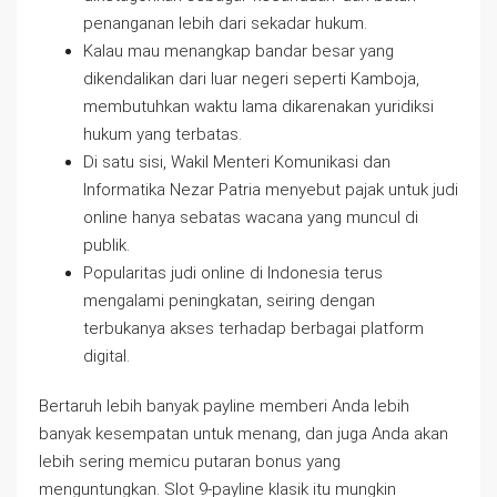
penanganan lebih dari sekadar hukum.
Kalau mau menangkap bandar besar yang
dikendalikan dari luar negeri seperti Kamboja,
membutuhkan waktu lama dikarenakan yuridiksi
hukum yang terbatas.
Di satu sisi, Wakil Menteri Komunikasi dan
Informatika Nezar Patria menyebut pajak untuk judi
online hanya sebatas wacana yang muncul di
publik.
Popularitas judi online di Indonesia terus
mengalami peningkatan, seiring dengan
terbukanya akses terhadap berbagai platform
digital.
Bertaruh lebih banyak payline memberi Anda lebih
banyak kesempatan untuk menang, dan juga Anda akan
lebih sering memicu putaran bonus yang
menguntungkan. Slot 9-payline klasik itu mungkin