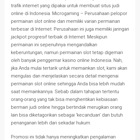
trafik internet yang dipakai untuk membuat situs judi
online di Indonesia. Microgaming – Perusahaan pelopor
permainan slot online dan memiliki varian permainan
terbesar di Internet. Perusahaan ini juga memiliki jaringan
jackpot progresif terbaik di Internet. Meskipun
permainan ini sepenuhnya mengandalkan
keberuntungan, namun permainan slot tetap digemari
oleh banyak penggemar kasino online Indonesia. Nah,
jika Anda mulai tertarik untuk memainkan slot, kami akan
mengulas dan menjelaskan secara detail mengenai
permainan slot online sehingga Anda bisa lebih mudah
saat memainkannya. Sebab dalam tahapan tertentu
orang-orang yang tak bisa menghentikan kebiasaan
bermain judi online hingga bertindak merugikan orang
lain bisa diketagorikan sebagai ‘kecanduan’ dan butuh
penanganan lebih dari sekadar hukum.
Promosi ini tidak hanya meningkatkan pengalaman