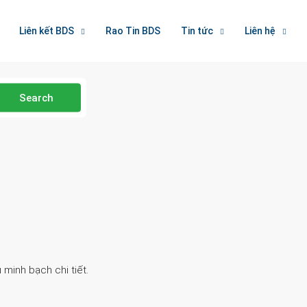
Liên kết BDS
Rao Tin BDS
Tin tức
Liên hệ
Search
 minh bạch chi tiết.