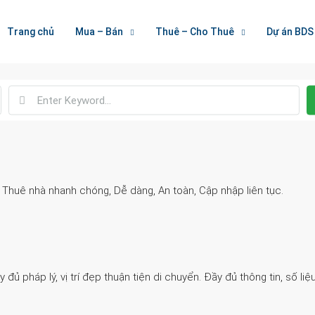
Welcome To Houzez
Trang chủ
Mua – Bán
Thuê – Cho Thuê
Dự án BDS
Nối Kết Bất Động Sản
. Thuê nhà nhanh chóng, Dễ dàng, An toàn, Cập nhập liên tục.
 pháp lý, vị trí đẹp thuận tiện di chuyển. Đầy đủ thông tin, số liệu