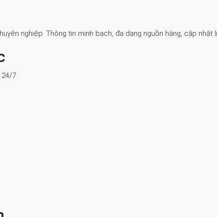
Chuyên nghiệp. Thông tin minh bạch, đa dạng nguồn hàng, cập nhật li
c
ợ 24/7
n