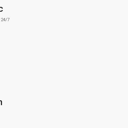
c
ợ 24/7
n