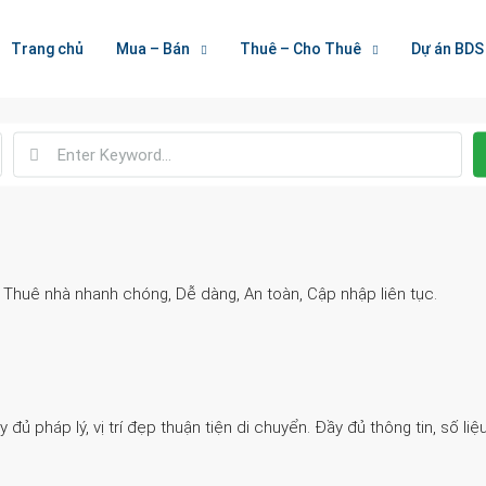
Welcome To Houzez
Trang chủ
Mua – Bán
Thuê – Cho Thuê
Dự án BDS
Nối Kết Bất Động Sản
. Thuê nhà nhanh chóng, Dễ dàng, An toàn, Cập nhập liên tục.
 pháp lý, vị trí đẹp thuận tiện di chuyển. Đầy đủ thông tin, số liệu