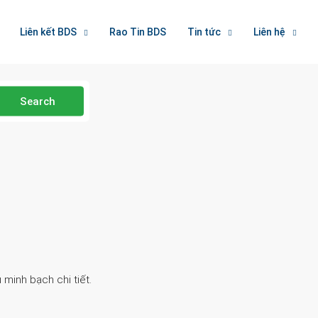
Liên kết BDS
Rao Tin BDS
Tin tức
Liên hệ
Search
 minh bạch chi tiết.