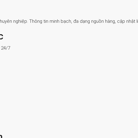
Chuyên nghiệp. Thông tin minh bạch, đa dạng nguồn hàng, cập nhật li
c
ợ 24/7
n