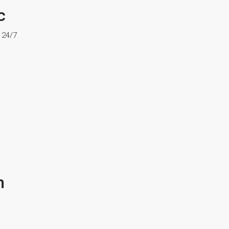
c
ợ 24/7
n