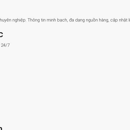
Chuyên nghiệp. Thông tin minh bạch, đa dạng nguồn hàng, cập nhật li
c
ợ 24/7
n