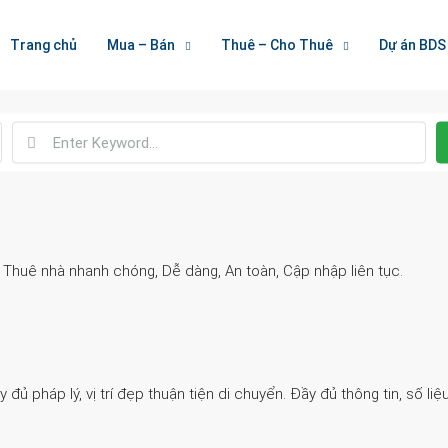
Welcome To Houzez
Trang chủ
Mua – Bán
Thuê – Cho Thuê
Dự án BDS
Nối Kết Bất Động Sản
. Thuê nhà nhanh chóng, Dễ dàng, An toàn, Cập nhập liên tục.
 pháp lý, vị trí đẹp thuận tiện di chuyển. Đầy đủ thông tin, số liệu