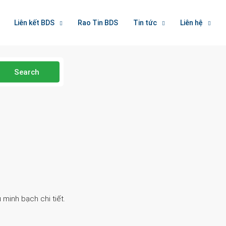
Liên kết BDS
Rao Tin BDS
Tin tức
Liên hệ
Search
 minh bạch chi tiết.