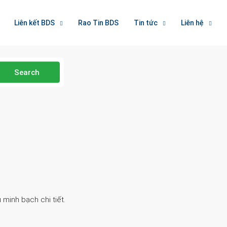
Liên kết BDS
Rao Tin BDS
Tin tức
Liên hệ
Search
 minh bạch chi tiết.