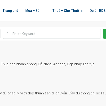
Welcome To Houzez
Trang chủ
Mua – Bán
Thuê – Cho Thuê
Dự án BDS
Nối Kết Bất Động Sản
. Thuê nhà nhanh chóng, Dễ dàng, An toàn, Cập nhập liên tục.
 pháp lý, vị trí đẹp thuận tiện di chuyển. Đầy đủ thông tin, số liệu