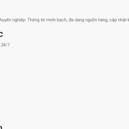
Chuyên nghiệp. Thông tin minh bạch, đa dạng nguồn hàng, cập nhật li
c
ợ 24/7
n