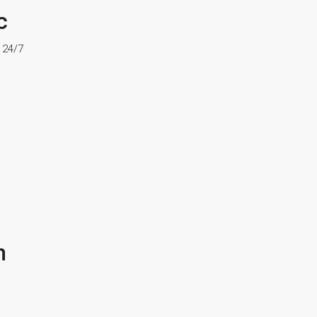
c
ợ 24/7
n