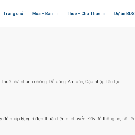
Welcome To Houzez
Trang chủ
Mua – Bán
Thuê – Cho Thuê
Dự án BDS
Nối Kết Bất Động Sản
. Thuê nhà nhanh chóng, Dễ dàng, An toàn, Cập nhập liên tục.
 pháp lý, vị trí đẹp thuận tiện di chuyển. Đầy đủ thông tin, số liệu