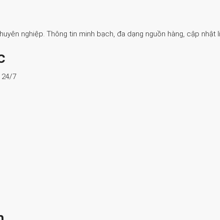
Chuyên nghiệp. Thông tin minh bạch, đa dạng nguồn hàng, cập nhật li
c
ợ 24/7
n