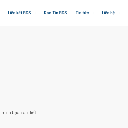
Liên kết BDS
Rao Tin BDS
Tin tức
Liên hệ
Search
 minh bạch chi tiết.