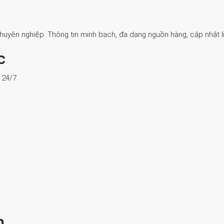
Chuyên nghiệp. Thông tin minh bạch, đa dạng nguồn hàng, cập nhật li
c
ợ 24/7
n