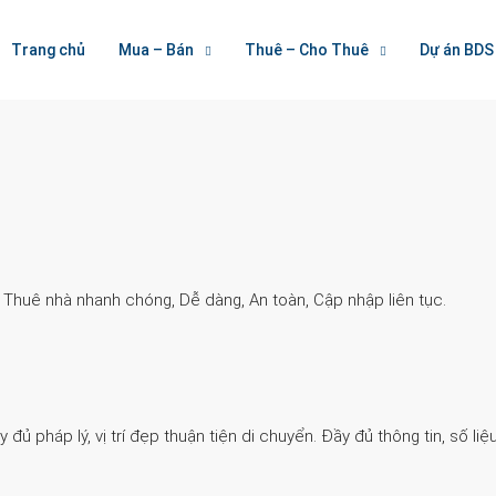
Welcome To Houzez
Trang chủ
Mua – Bán
Thuê – Cho Thuê
Dự án BDS
Nối Kết Bất Động Sản
. Thuê nhà nhanh chóng, Dễ dàng, An toàn, Cập nhập liên tục.
 pháp lý, vị trí đẹp thuận tiện di chuyển. Đầy đủ thông tin, số liệu