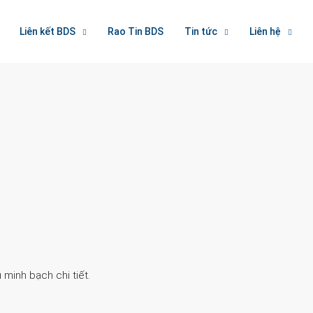
Liên kết BDS
Rao Tin BDS
Tin tức
Liên hệ
Search
 minh bạch chi tiết.