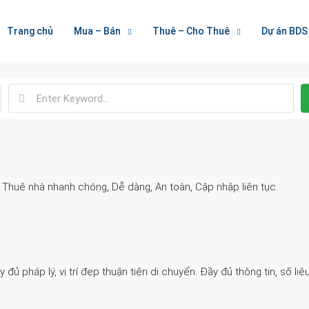
Welcome To Houzez
Trang chủ
Mua – Bán
Thuê – Cho Thuê
Dự án BDS
Nối Kết Bất Động Sản
. Thuê nhà nhanh chóng, Dễ dàng, An toàn, Cập nhập liên tục.
 pháp lý, vị trí đẹp thuận tiện di chuyển. Đầy đủ thông tin, số liệu