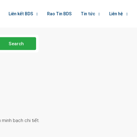
Liên kết BDS
Rao Tin BDS
Tin tức
Liên hệ
Search
 minh bạch chi tiết.