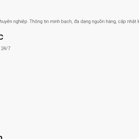
Chuyên nghiệp. Thông tin minh bạch, đa dạng nguồn hàng, cập nhật li
c
ợ 24/7
n