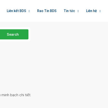
Liên kết BDS
Rao Tin BDS
Tin tức
Liên hệ
Search
 minh bạch chi tiết.