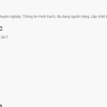
Chuyên nghiệp. Thông tin minh bạch, đa dạng nguồn hàng, cập nhật li
c
ợ 24/7
n