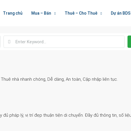
Welcome To Houzez
Trang chủ
Mua – Bán
Thuê – Cho Thuê
Dự án BDS
Nối Kết Bất Động Sản
. Thuê nhà nhanh chóng, Dễ dàng, An toàn, Cập nhập liên tục.
 pháp lý, vị trí đẹp thuận tiện di chuyển. Đầy đủ thông tin, số liệu