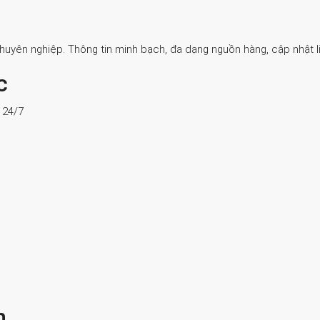
Chuyên nghiệp. Thông tin minh bạch, đa dạng nguồn hàng, cập nhật li
c
ợ 24/7
n