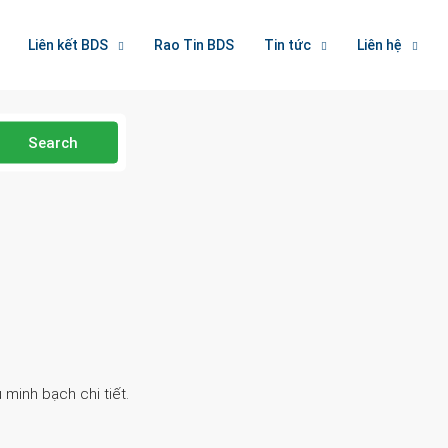
Liên kết BDS
Rao Tin BDS
Tin tức
Liên hệ
Search
 minh bạch chi tiết.