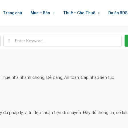
Welcome To Houzez
Trang chủ
Mua – Bán
Thuê – Cho Thuê
Dự án BDS
Nối Kết Bất Động Sản
. Thuê nhà nhanh chóng, Dễ dàng, An toàn, Cập nhập liên tục.
 pháp lý, vị trí đẹp thuận tiện di chuyển. Đầy đủ thông tin, số liệu