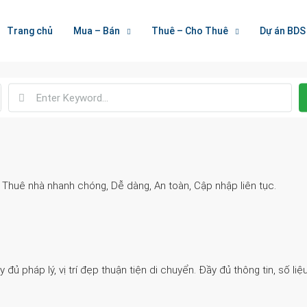
Welcome To Houzez
Trang chủ
Mua – Bán
Thuê – Cho Thuê
Dự án BDS
Nối Kết Bất Động Sản
. Thuê nhà nhanh chóng, Dễ dàng, An toàn, Cập nhập liên tục.
 pháp lý, vị trí đẹp thuận tiện di chuyển. Đầy đủ thông tin, số liệu