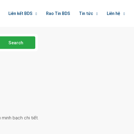
Liên kết BDS
Rao Tin BDS
Tin tức
Liên hệ
Search
 minh bạch chi tiết.