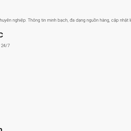
Chuyên nghiệp. Thông tin minh bạch, đa dạng nguồn hàng, cập nhật li
c
ợ 24/7
n