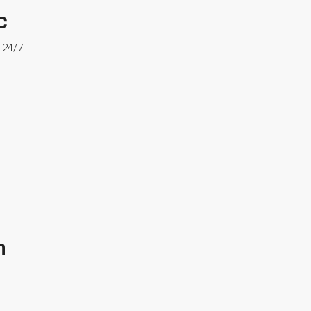
c
ợ 24/7
n