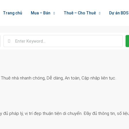
Welcome To Houzez
Trang chủ
Mua – Bán
Thuê – Cho Thuê
Dự án BDS
Nối Kết Bất Động Sản
. Thuê nhà nhanh chóng, Dễ dàng, An toàn, Cập nhập liên tục.
 pháp lý, vị trí đẹp thuận tiện di chuyển. Đầy đủ thông tin, số liệu