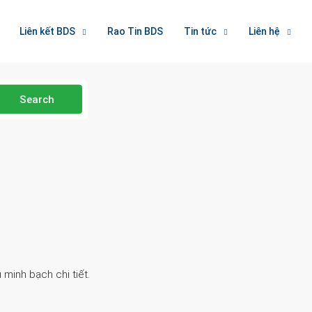
Liên kết BDS
Rao Tin BDS
Tin tức
Liên hệ
Search
 minh bạch chi tiết.