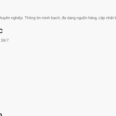
Chuyên nghiệp. Thông tin minh bạch, đa dạng nguồn hàng, cập nhật li
c
ợ 24/7
n