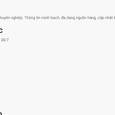
Chuyên nghiệp. Thông tin minh bạch, đa dạng nguồn hàng, cập nhật li
c
ợ 24/7
n