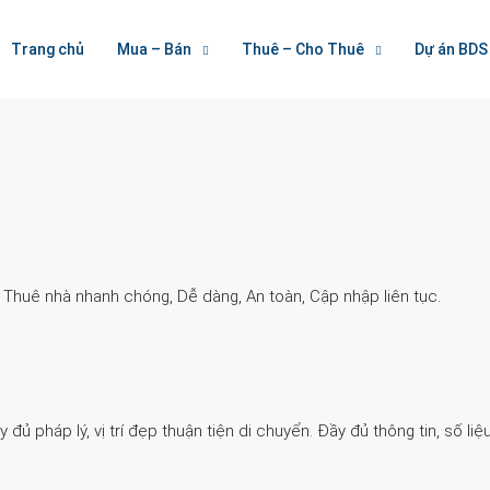
Welcome To Houzez
Trang chủ
Mua – Bán
Thuê – Cho Thuê
Dự án BDS
Nối Kết Bất Động Sản
. Thuê nhà nhanh chóng, Dễ dàng, An toàn, Cập nhập liên tục.
 pháp lý, vị trí đẹp thuận tiện di chuyển. Đầy đủ thông tin, số liệu