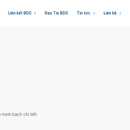
Liên kết BDS
Rao Tin BDS
Tin tức
Liên hệ
Search
 minh bạch chi tiết.