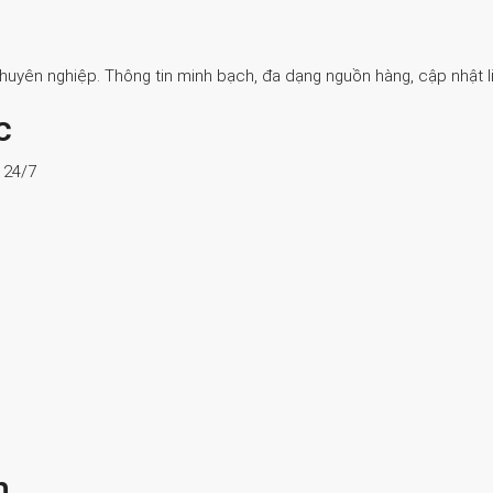
Chuyên nghiệp. Thông tin minh bạch, đa dạng nguồn hàng, cập nhật li
c
ợ 24/7
n