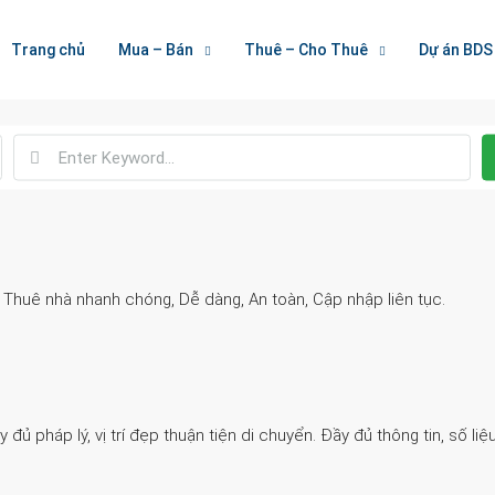
Welcome To Houzez
Trang chủ
Mua – Bán
Thuê – Cho Thuê
Dự án BDS
Nối Kết Bất Động Sản
. Thuê nhà nhanh chóng, Dễ dàng, An toàn, Cập nhập liên tục.
 pháp lý, vị trí đẹp thuận tiện di chuyển. Đầy đủ thông tin, số liệu