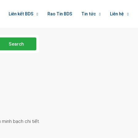
Liên kết BDS
Rao Tin BDS
Tin tức
Liên hệ
Search
 minh bạch chi tiết.