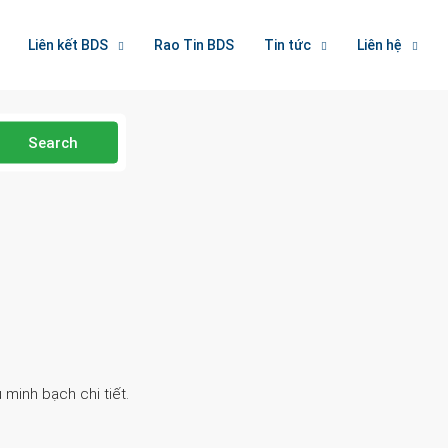
Liên kết BDS
Rao Tin BDS
Tin tức
Liên hệ
Search
 minh bạch chi tiết.