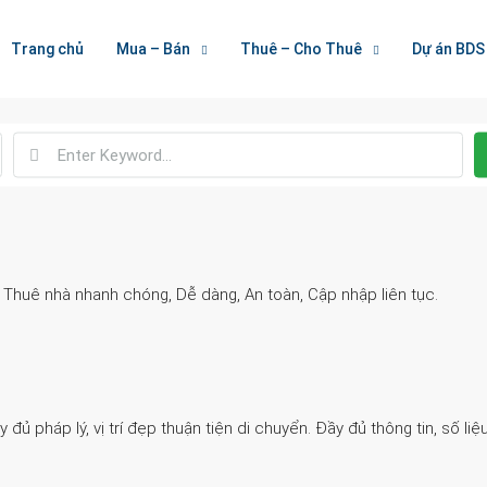
Welcome To Houzez
Trang chủ
Mua – Bán
Thuê – Cho Thuê
Dự án BDS
Nối Kết Bất Động Sản
. Thuê nhà nhanh chóng, Dễ dàng, An toàn, Cập nhập liên tục.
 pháp lý, vị trí đẹp thuận tiện di chuyển. Đầy đủ thông tin, số liệu