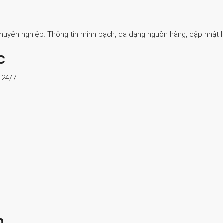
Chuyên nghiệp. Thông tin minh bạch, đa dạng nguồn hàng, cập nhật li
c
ợ 24/7
n