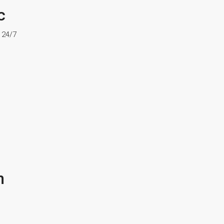
c
ợ 24/7
n