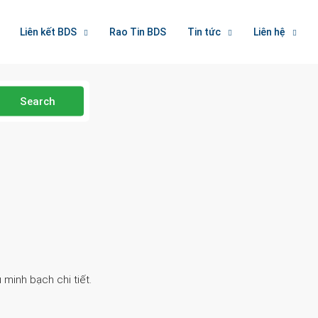
Liên kết BDS
Rao Tin BDS
Tin tức
Liên hệ
Search
 minh bạch chi tiết.