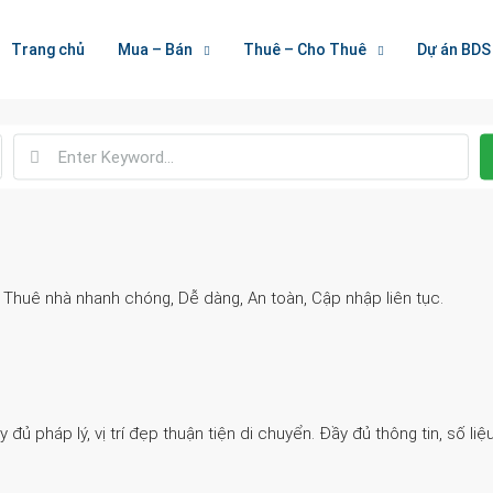
Welcome To Houzez
Trang chủ
Mua – Bán
Thuê – Cho Thuê
Dự án BDS
Nối Kết Bất Động Sản
. Thuê nhà nhanh chóng, Dễ dàng, An toàn, Cập nhập liên tục.
 pháp lý, vị trí đẹp thuận tiện di chuyển. Đầy đủ thông tin, số liệu