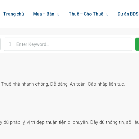
Welcome To Houzez
Trang chủ
Mua – Bán
Thuê – Cho Thuê
Dự án BDS
Nối Kết Bất Động Sản
. Thuê nhà nhanh chóng, Dễ dàng, An toàn, Cập nhập liên tục.
 pháp lý, vị trí đẹp thuận tiện di chuyển. Đầy đủ thông tin, số liệu