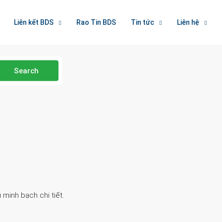
Liên kết BDS
Rao Tin BDS
Tin tức
Liên hệ
Search
 minh bạch chi tiết.