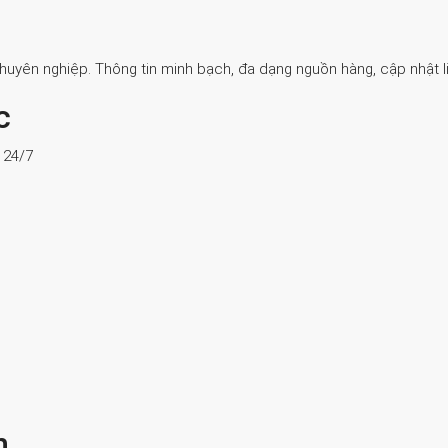
Chuyên nghiệp. Thông tin minh bạch, đa dạng nguồn hàng, cập nhật li
c
ợ 24/7
n