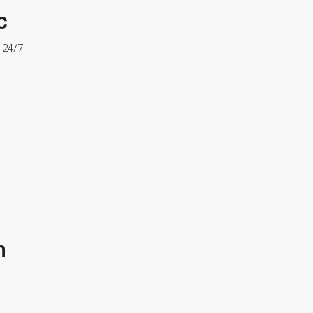
c
ợ 24/7
n