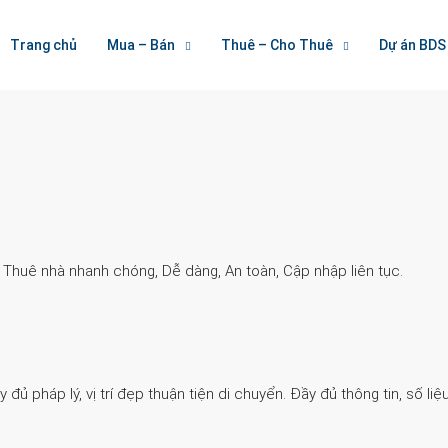
Welcome To Houzez
Trang chủ
Mua – Bán
Thuê – Cho Thuê
Dự án BDS
Nối Kết Bất Động Sản
. Thuê nhà nhanh chóng, Dễ dàng, An toàn, Cập nhập liên tục.
 pháp lý, vị trí đẹp thuận tiện di chuyển. Đầy đủ thông tin, số liệu