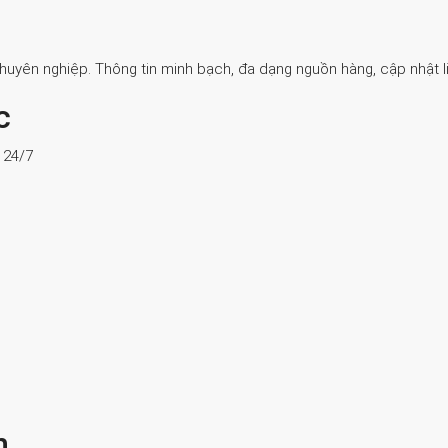
Chuyên nghiệp. Thông tin minh bạch, đa dạng nguồn hàng, cập nhật li
c
ợ 24/7
n