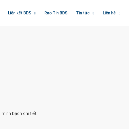
Liên kết BDS
Rao Tin BDS
Tin tức
Liên hệ
Search
 minh bạch chi tiết.