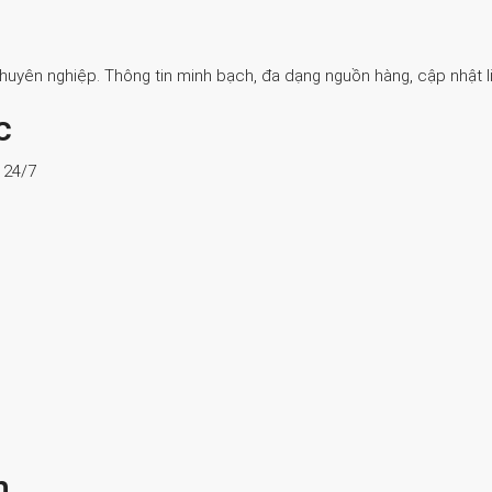
Chuyên nghiệp. Thông tin minh bạch, đa dạng nguồn hàng, cập nhật li
c
ợ 24/7
n