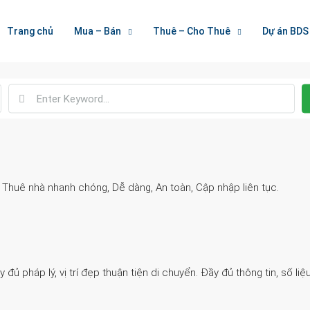
Welcome To Houzez
Trang chủ
Mua – Bán
Thuê – Cho Thuê
Dự án BDS
Nối Kết Bất Động Sản
. Thuê nhà nhanh chóng, Dễ dàng, An toàn, Cập nhập liên tục.
 pháp lý, vị trí đẹp thuận tiện di chuyển. Đầy đủ thông tin, số liệu