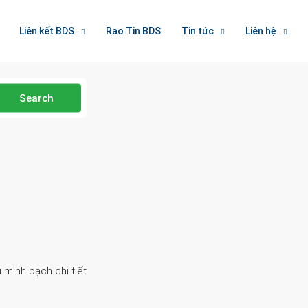
Liên kết BDS
Rao Tin BDS
Tin tức
Liên hệ
Search
 minh bạch chi tiết.