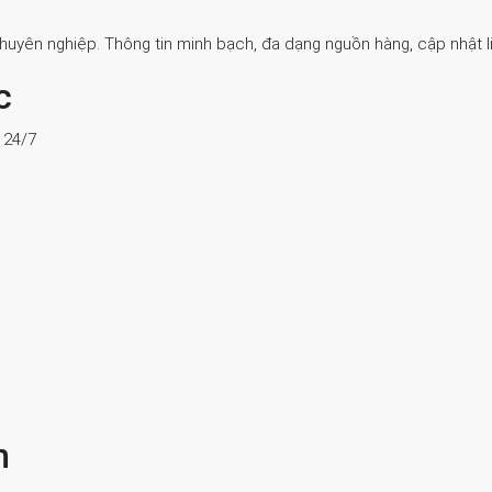
Chuyên nghiệp. Thông tin minh bạch, đa dạng nguồn hàng, cập nhật li
c
ợ 24/7
n