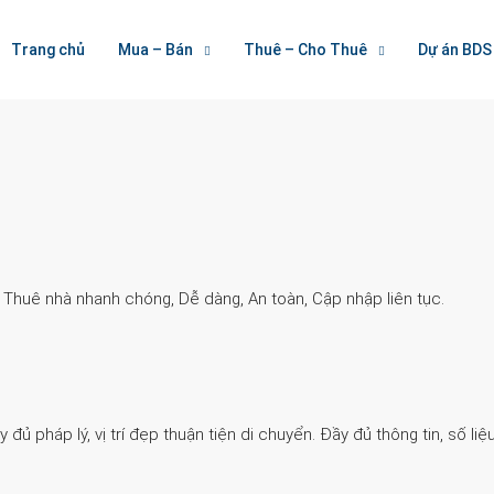
Welcome To Houzez
Trang chủ
Mua – Bán
Thuê – Cho Thuê
Dự án BDS
Nối Kết Bất Động Sản
. Thuê nhà nhanh chóng, Dễ dàng, An toàn, Cập nhập liên tục.
 pháp lý, vị trí đẹp thuận tiện di chuyển. Đầy đủ thông tin, số liệu