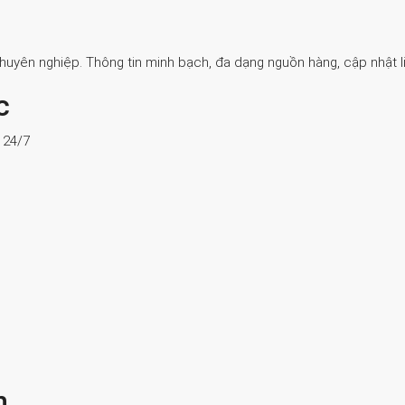
Chuyên nghiệp. Thông tin minh bạch, đa dạng nguồn hàng, cập nhật li
c
ợ 24/7
n