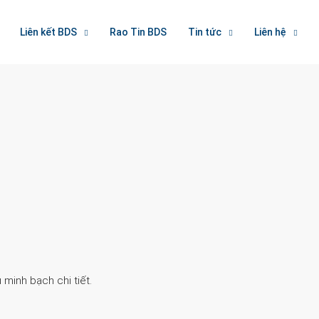
Liên kết BDS
Rao Tin BDS
Tin tức
Liên hệ
Search
 minh bạch chi tiết.