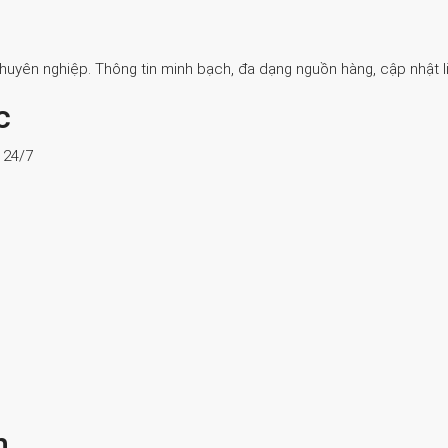
Chuyên nghiệp. Thông tin minh bạch, đa dạng nguồn hàng, cập nhật li
c
ợ 24/7
n