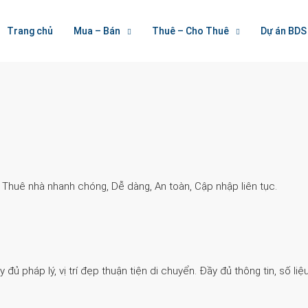
Welcome To Houzez
Trang chủ
Mua – Bán
Thuê – Cho Thuê
Dự án BDS
Nối Kết Bất Động Sản
. Thuê nhà nhanh chóng, Dễ dàng, An toàn, Cập nhập liên tục.
 pháp lý, vị trí đẹp thuận tiện di chuyển. Đầy đủ thông tin, số liệu