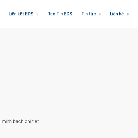
Liên kết BDS
Rao Tin BDS
Tin tức
Liên hệ
Search
 minh bạch chi tiết.