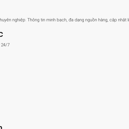
Chuyên nghiệp. Thông tin minh bạch, đa dạng nguồn hàng, cập nhật li
c
ợ 24/7
n