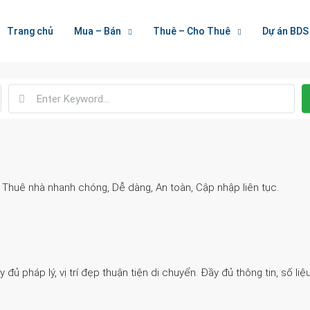
Welcome To Houzez
Trang chủ
Mua – Bán
Thuê – Cho Thuê
Dự án BDS
Nối Kết Bất Động Sản
. Thuê nhà nhanh chóng, Dễ dàng, An toàn, Cập nhập liên tục.
 pháp lý, vị trí đẹp thuận tiện di chuyển. Đầy đủ thông tin, số liệu