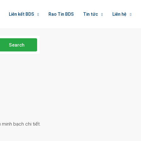
Liên kết BDS
Rao Tin BDS
Tin tức
Liên hệ
Search
 minh bạch chi tiết.