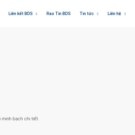
Liên kết BDS
Rao Tin BDS
Tin tức
Liên hệ
Search
 minh bạch chi tiết.