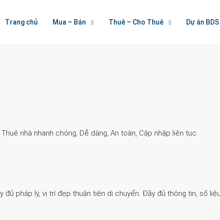
Welcome To Houzez
Trang chủ
Mua – Bán
Thuê – Cho Thuê
Dự án BDS
Nối Kết Bất Động Sản
. Thuê nhà nhanh chóng, Dễ dàng, An toàn, Cập nhập liên tục.
 pháp lý, vị trí đẹp thuận tiện di chuyển. Đầy đủ thông tin, số liệu