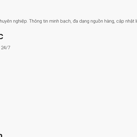
Chuyên nghiệp. Thông tin minh bạch, đa dạng nguồn hàng, cập nhật li
c
ợ 24/7
n