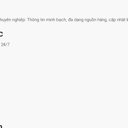
Chuyên nghiệp. Thông tin minh bạch, đa dạng nguồn hàng, cập nhật li
c
ợ 24/7
n