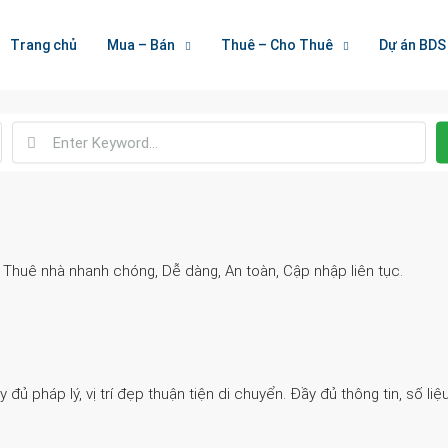
Welcome To Houzez
Trang chủ
Mua – Bán
Thuê – Cho Thuê
Dự án BDS
Nối Kết Bất Động Sản
. Thuê nhà nhanh chóng, Dễ dàng, An toàn, Cập nhập liên tục.
 pháp lý, vị trí đẹp thuận tiện di chuyển. Đầy đủ thông tin, số liệu