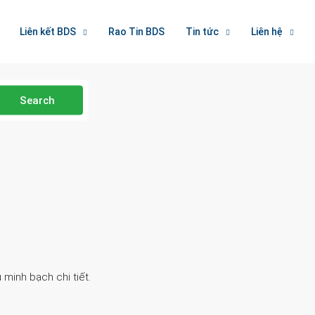
Liên kết BDS
Rao Tin BDS
Tin tức
Liên hệ
Search
 minh bạch chi tiết.