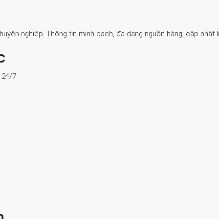
Chuyên nghiệp. Thông tin minh bạch, đa dạng nguồn hàng, cập nhật li
c
ợ 24/7
n