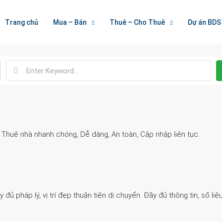
Welcome To Houzez
Trang chủ
Mua – Bán
Thuê – Cho Thuê
Dự án BDS
Nối Kết Bất Động Sản
. Thuê nhà nhanh chóng, Dễ dàng, An toàn, Cập nhập liên tục.
 pháp lý, vị trí đẹp thuận tiện di chuyển. Đầy đủ thông tin, số liệu