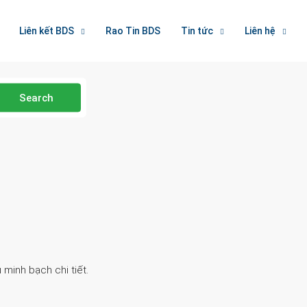
Liên kết BDS
Rao Tin BDS
Tin tức
Liên hệ
Search
 minh bạch chi tiết.