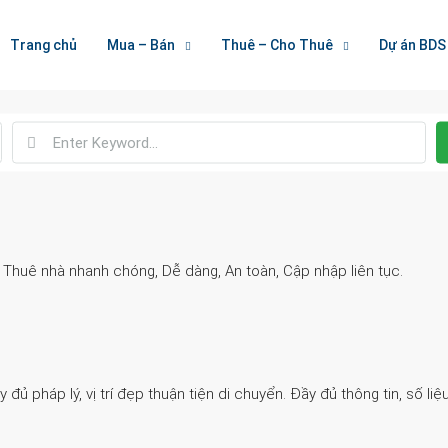
Welcome To Houzez
Trang chủ
Mua – Bán
Thuê – Cho Thuê
Dự án BDS
Nối Kết Bất Động Sản
. Thuê nhà nhanh chóng, Dễ dàng, An toàn, Cập nhập liên tục.
 pháp lý, vị trí đẹp thuận tiện di chuyển. Đầy đủ thông tin, số liệu