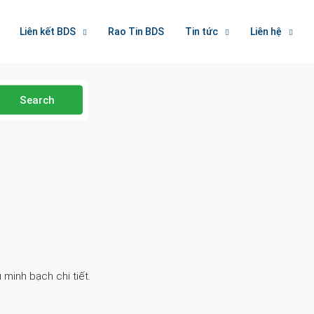
Liên kết BDS
Rao Tin BDS
Tin tức
Liên hệ
Search
 minh bạch chi tiết.