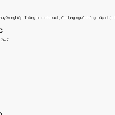
Chuyên nghiệp. Thông tin minh bạch, đa dạng nguồn hàng, cập nhật li
c
ợ 24/7
n