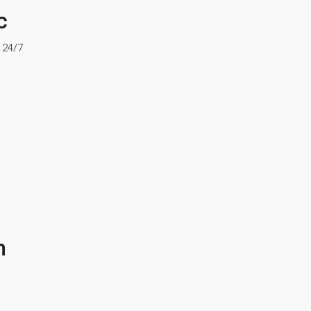
c
ợ 24/7
n