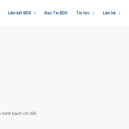
Liên kết BDS
Rao Tin BDS
Tin tức
Liên hệ
Search
 minh bạch chi tiết.