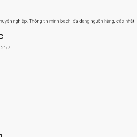
Chuyên nghiệp. Thông tin minh bạch, đa dạng nguồn hàng, cập nhật li
c
ợ 24/7
n