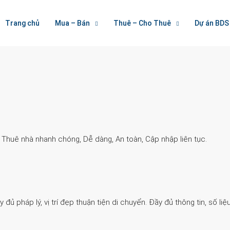
Welcome To Houzez
Trang chủ
Mua – Bán
Thuê – Cho Thuê
Dự án BDS
Nối Kết Bất Động Sản
. Thuê nhà nhanh chóng, Dễ dàng, An toàn, Cập nhập liên tục.
 pháp lý, vị trí đẹp thuận tiện di chuyển. Đầy đủ thông tin, số liệu