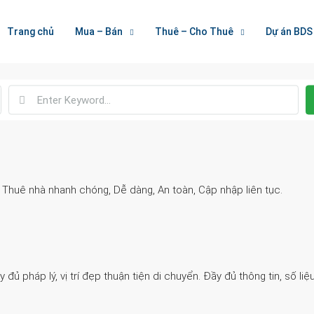
Welcome To Houzez
Trang chủ
Mua – Bán
Thuê – Cho Thuê
Dự án BDS
Nối Kết Bất Động Sản
. Thuê nhà nhanh chóng, Dễ dàng, An toàn, Cập nhập liên tục.
 pháp lý, vị trí đẹp thuận tiện di chuyển. Đầy đủ thông tin, số liệu