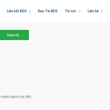
Liên kết BDS
Rao Tin BDS
Tin tức
Liên hệ
Search
 minh bạch chi tiết.