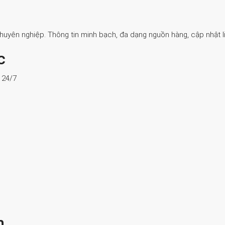
Chuyên nghiệp. Thông tin minh bạch, đa dạng nguồn hàng, cập nhật li
c
ợ 24/7
n