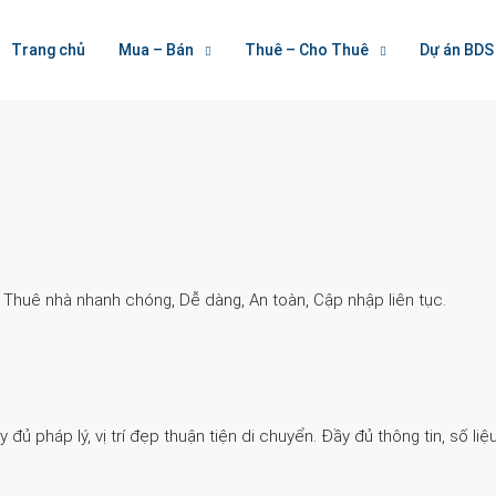
Welcome To Houzez
Trang chủ
Mua – Bán
Thuê – Cho Thuê
Dự án BDS
Nối Kết Bất Động Sản
. Thuê nhà nhanh chóng, Dễ dàng, An toàn, Cập nhập liên tục.
 pháp lý, vị trí đẹp thuận tiện di chuyển. Đầy đủ thông tin, số liệu