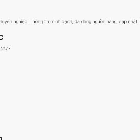
Chuyên nghiệp. Thông tin minh bạch, đa dạng nguồn hàng, cập nhật li
c
ợ 24/7
n