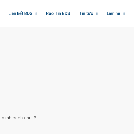
Liên kết BDS
Rao Tin BDS
Tin tức
Liên hệ
Search
 minh bạch chi tiết.