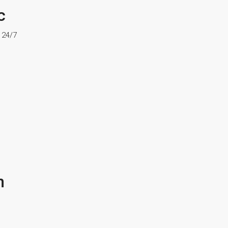
c
ợ 24/7
n