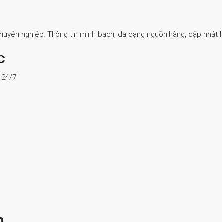
Chuyên nghiệp. Thông tin minh bạch, đa dạng nguồn hàng, cập nhật li
c
ợ 24/7
n