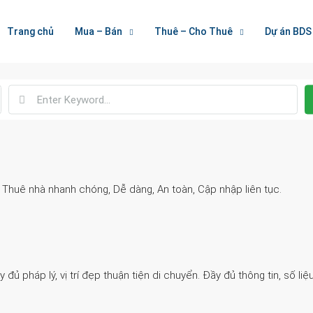
Welcome To Houzez
Trang chủ
Mua – Bán
Thuê – Cho Thuê
Dự án BDS
Nối Kết Bất Động Sản
. Thuê nhà nhanh chóng, Dễ dàng, An toàn, Cập nhập liên tục.
 pháp lý, vị trí đẹp thuận tiện di chuyển. Đầy đủ thông tin, số liệu