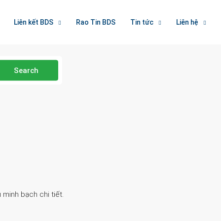
Liên kết BDS
Rao Tin BDS
Tin tức
Liên hệ
Search
 minh bạch chi tiết.