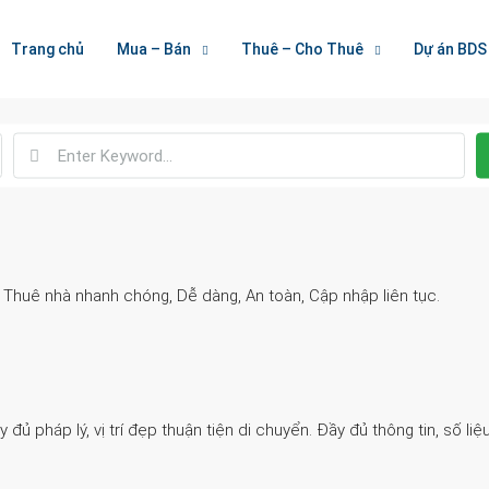
Welcome To Houzez
Trang chủ
Mua – Bán
Thuê – Cho Thuê
Dự án BDS
Nối Kết Bất Động Sản
. Thuê nhà nhanh chóng, Dễ dàng, An toàn, Cập nhập liên tục.
 pháp lý, vị trí đẹp thuận tiện di chuyển. Đầy đủ thông tin, số liệu