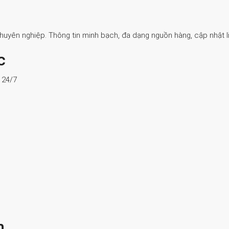
Chuyên nghiệp. Thông tin minh bạch, đa dạng nguồn hàng, cập nhật li
c
ợ 24/7
n