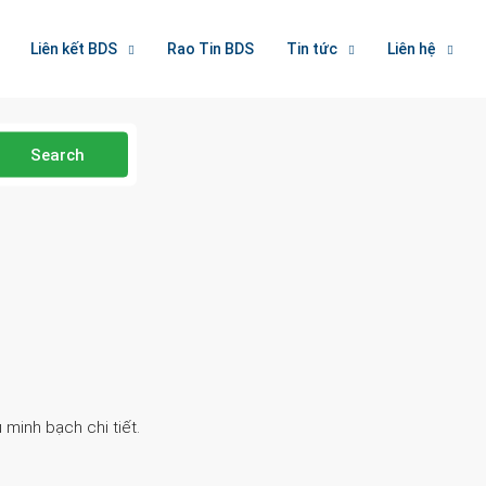
Liên kết BDS
Rao Tin BDS
Tin tức
Liên hệ
Search
 minh bạch chi tiết.