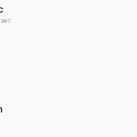
c
ợ 24/7
n