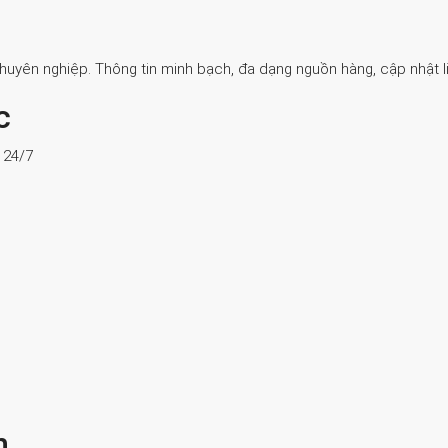
Chuyên nghiệp. Thông tin minh bạch, đa dạng nguồn hàng, cập nhật li
c
ợ 24/7
n