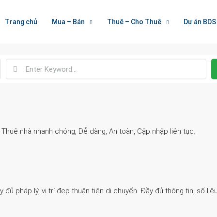
Welcome To Houzez
Trang chủ
Mua – Bán
Thuê – Cho Thuê
Dự án BDS
Nối Kết Bất Động Sản
. Thuê nhà nhanh chóng, Dễ dàng, An toàn, Cập nhập liên tục.
 pháp lý, vị trí đẹp thuận tiện di chuyển. Đầy đủ thông tin, số liệu