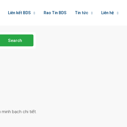
Liên kết BDS
Rao Tin BDS
Tin tức
Liên hệ
Search
 minh bạch chi tiết.