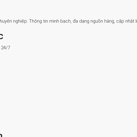
Chuyên nghiệp. Thông tin minh bạch, đa dạng nguồn hàng, cập nhật li
c
ợ 24/7
n