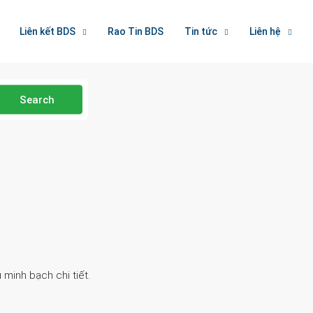
Liên kết BDS
Rao Tin BDS
Tin tức
Liên hệ
Search
 minh bạch chi tiết.