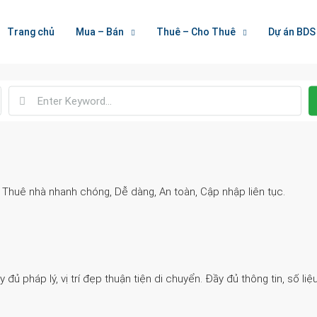
Welcome To Houzez
Trang chủ
Mua – Bán
Thuê – Cho Thuê
Dự án BDS
Nối Kết Bất Động Sản
. Thuê nhà nhanh chóng, Dễ dàng, An toàn, Cập nhập liên tục.
 pháp lý, vị trí đẹp thuận tiện di chuyển. Đầy đủ thông tin, số liệu